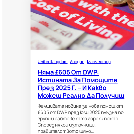
United Kingdom
Лондон
Манчестър
Няма £605 От DWP:
Истината За Помощите
През 2025 Г. – И Какво
Можеш Реално Да Получиш
Фалшивата новина за нова помощ от
£605 от DWP през юли 2025 плъзна по
групи и сайтове като горски пожар.
Според някои източници,
правителството щяло…