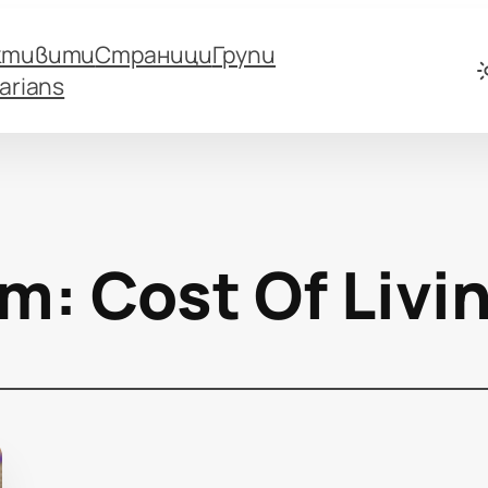
ктивити
Страници
Групи
arians
ет:
Cost Of Livi