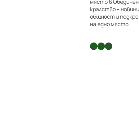
място в Обедине
кралство – новини
общност и подкре
на едно място.
Facebook
X
GitHub