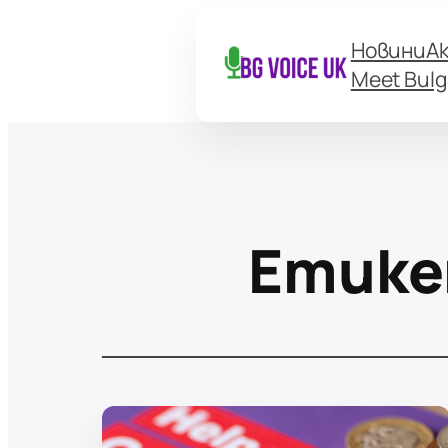
Новини
А
Meet Bulg
Етик