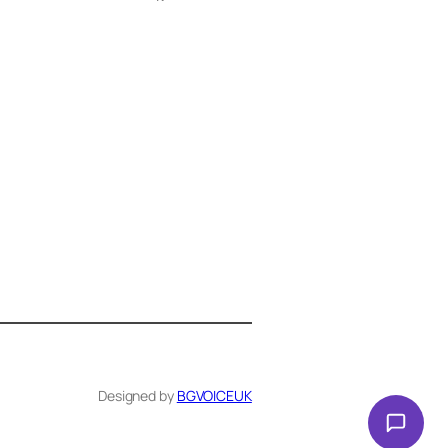
Здравейте! Аз съм Алекс –
виртуалният помощник на BG
VOICE UK. С какво мога да
помогна днес?
Designed by
BGVOICEUK