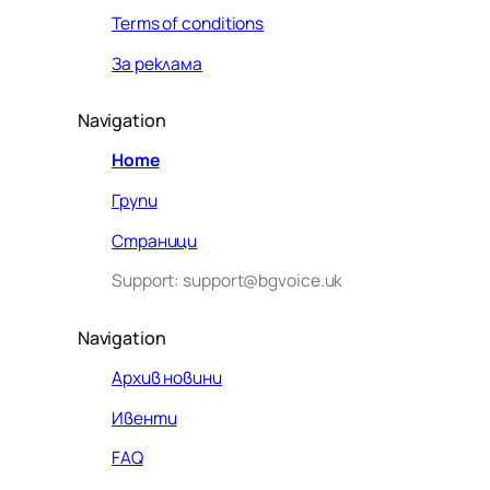
Terms of conditions
За реклама
Navigation
Home
Групи
Страници
Support: support@bgvoice.uk
Navigation
Архив новини
Ивенти
Здравейте! Аз съм Алекс –
FAQ
виртуалният помощник на BG