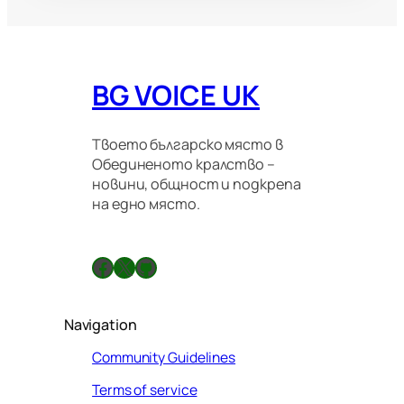
BG VOICE UK
Твоето българско място в
Обединеното кралство –
новини, общност и подкрепа
на едно място.
Facebook
X
GitHub
Navigation
Community Guidelines
Terms of service