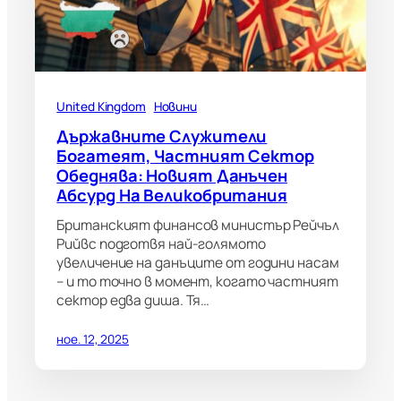
United Kingdom
Новини
Държавните Служители
Богатеят, Частният Сектор
Обеднява: Новият Данъчен
Абсурд На Великобритания
Британският финансов министър Рейчъл
Рийвс подготвя най-голямото
увеличение на данъците от години насам
– и то точно в момент, когато частният
сектор едва диша. Тя…
ное. 12, 2025