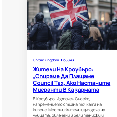
United Kingdom
Новини
Жители На Кроубъро:
„Спираме Да Плащаме
Council Tax, Ако Настаните
Мигранти В Казармата
В Кроубъро, Източен Съсекс,
напрежението стигна точката на
кипене. Местни жители излязоха на
улицата, облечени в бели тениски и