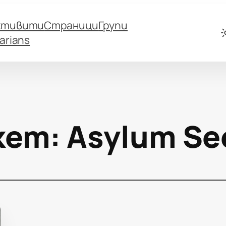
ктивити
Страници
Групи
arians
кет:
Asylum Se