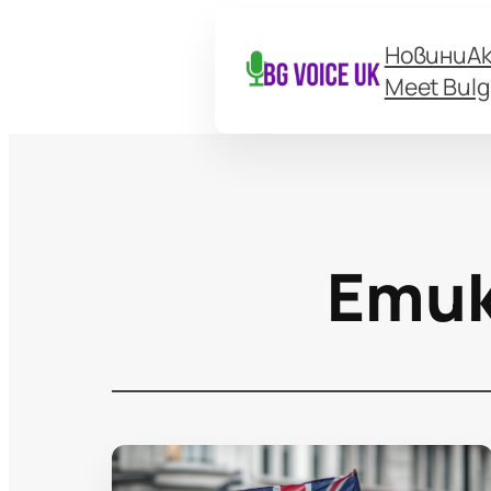
Новини
А
Meet Bulg
Ети