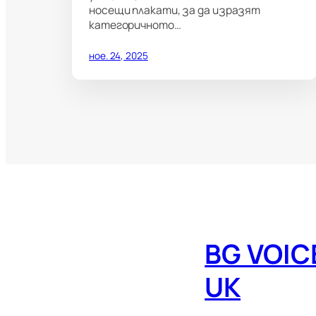
носещи плакати, за да изразят
категоричното…
ное. 24, 2025
BG VOIC
UK