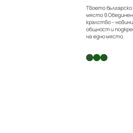
Твоето българско
място в Обедине
кралство – новини
общност и подкре
на едно място.
Facebook
X
GitHub