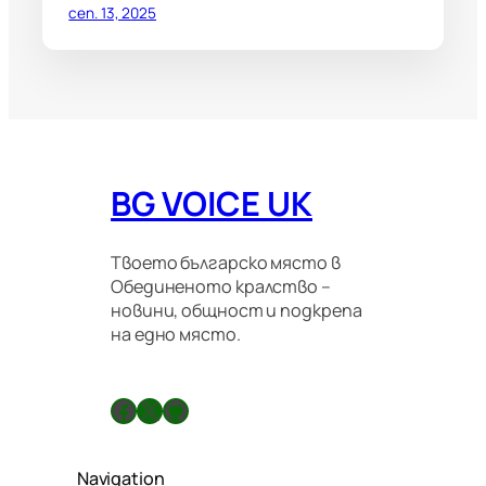
сеп. 13, 2025
BG VOICE UK
Твоето българско място в
Обединеното кралство –
новини, общност и подкрепа
на едно място.
Facebook
X
GitHub
Navigation