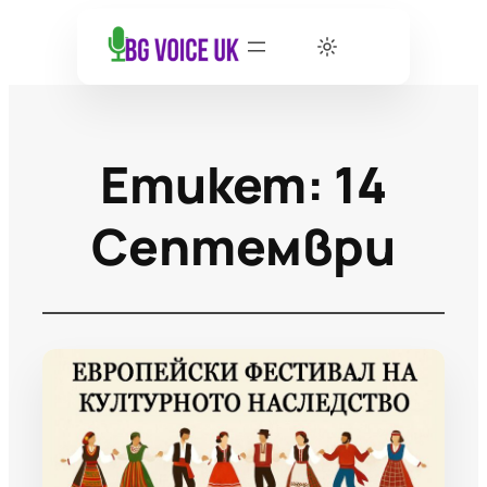
Етикет:
14
Септември