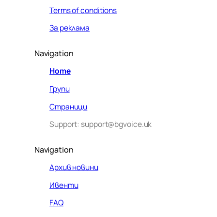
Terms of conditions
За реклама
Navigation
Home
Групи
Страници
Support: support@bgvoice.uk
Navigation
Архив новини
Ивенти
Здравейте! Аз съм Алекс –
FAQ
виртуалният помощник на BG