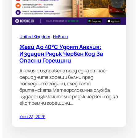
United Kingdom
Новини
Жеги До 40°C Удрят Англия:
Издаден Рядък Червен Код За
Опасни Горещини
Англия е изправена пред една от най-
сериозните горещи вълни през
последните години, след като
британската Метеорологична служба
издаде изключително рядък червен код за
екстремни горещини…
юни 23, 2026