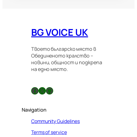
BG VOICE UK
Твоето българско място в
Обединеното кралство –
новини, общност и подкрепа
на едно място.
Facebook
X
GitHub
Navigation
Community Guidelines
Terms of service