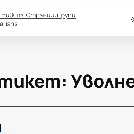
ктивити
Страници
Групи
arians
тикет:
Уволн