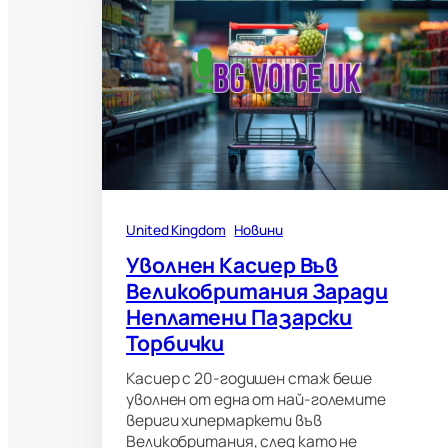
United Kingdom
Новини
Уволнен Касиер Във
Великобритания Заради
Неплатени Пазарски
Торбички
Касиер с 20-годишен стаж беше
уволнен от една от най-големите
вериги хипермаркети във
Великобритания, след като не