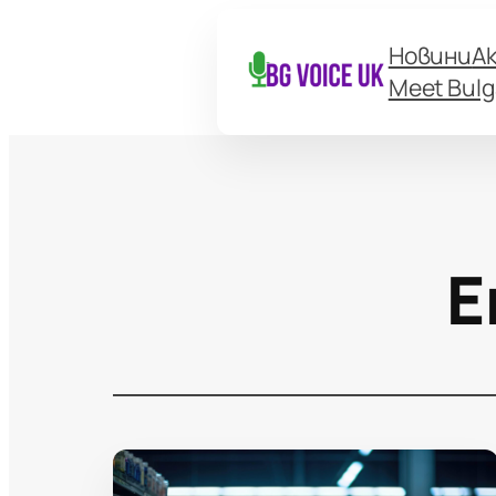
Новини
А
Meet Bulg
Е