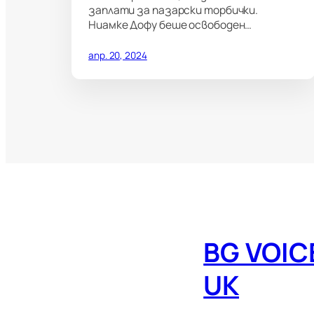
заплати за пазарски торбички.
Ниамке Дофу беше освободен…
апр. 20, 2024
BG VOIC
UK