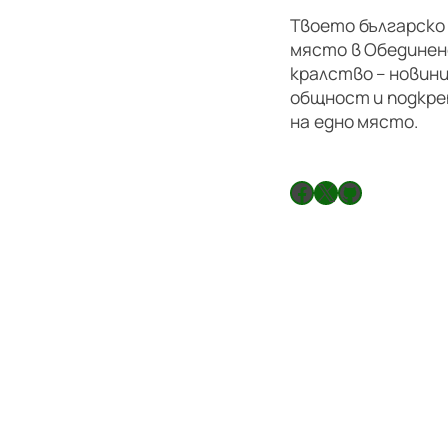
Твоето българско
място в Обедине
кралство – новини
общност и подкре
на едно място.
Facebook
X
GitHub