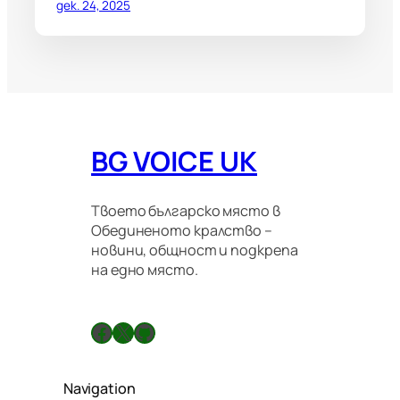
дек. 24, 2025
BG VOICE UK
Твоето българско място в
Обединеното кралство –
новини, общност и подкрепа
на едно място.
Facebook
X
GitHub
Navigation