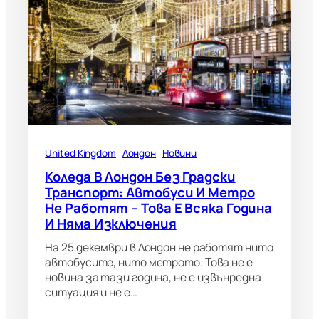
United Kingdom
Лондон
Новини
Коледа В Лондон Без Градски
Транспорт: Автобуси И Метро
Не Работят – Това Е Всяка Година
И Няма Изключения
На 25 декември в Лондон не работят нито
автобусите, нито метрото. Това не е
новина за тази година, не е извънредна
ситуация и не е…