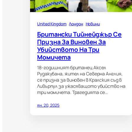
United Kingdom
Лондон
Новини
Британски Тийнейджър Се
Призна За Виновен За
Убийството На Три
Момичета
18-годишният британец Аксел
Рудакубана, жител на Северна Англия,
се призна за виновен в Кралския съд в
Ливърпул за ужасяващото убийство на
три момичета. Трагедията се…
ян. 20, 2025