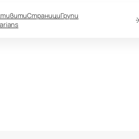
ктивити
Страници
Групи
arians