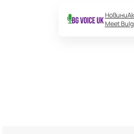
Новини
А
Meet Bulg