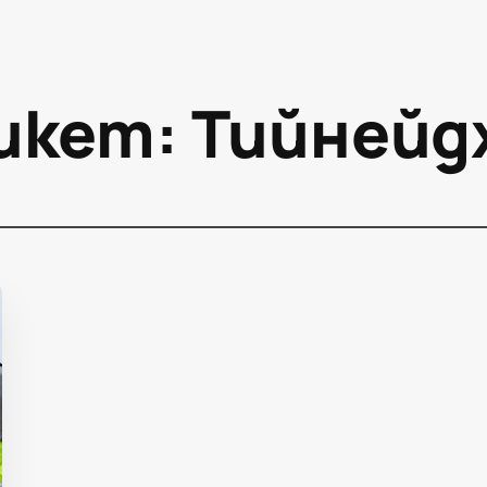
икет:
Тийнейд