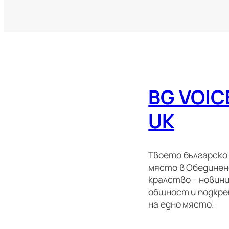
BG VOIC
UK
Твоето българско
място в Обедине
кралство – новини
общност и подкре
на едно място.