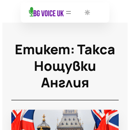
Етикет:
Такса
Нощувки
Англия