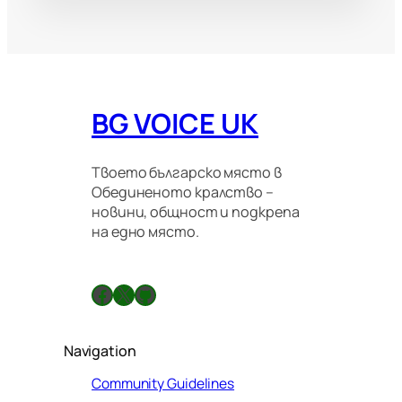
BG VOICE UK
Твоето българско място в
Обединеното кралство –
новини, общност и подкрепа
на едно място.
Facebook
X
GitHub
Navigation
Community Guidelines