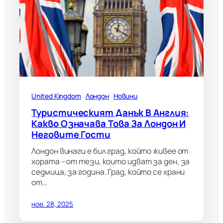
United Kingdom
Лондон
Новини
Туристическият Данък В Англия:
Какво Означава Това За Лондон И
Неговите Гости
Лондон винаги е бил град, който живее от
хората – от тези, които идват за ден, за
седмица, за година. Град, който се храни
от…
ное. 28, 2025