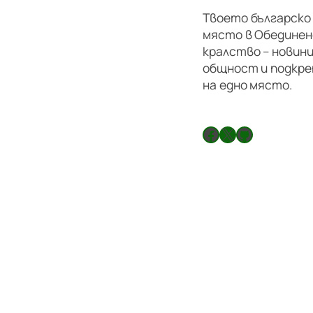
Твоето българско
място в Обедине
кралство – новини
общност и подкре
на едно място.
Facebook
X
GitHub