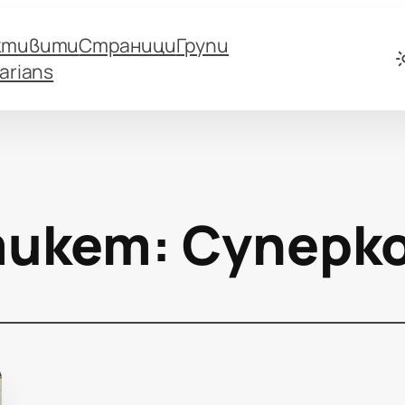
ктивити
Страници
Групи
arians
икет:
Суперк