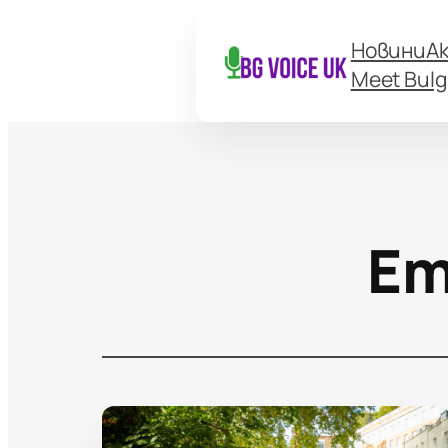
Новини
А
Meet Bulg
Ет