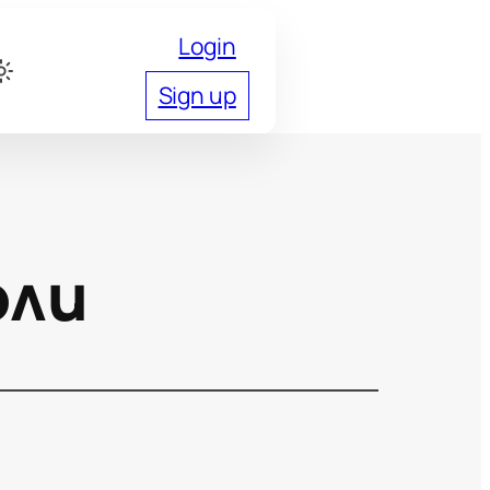
Login
Sign up
оли