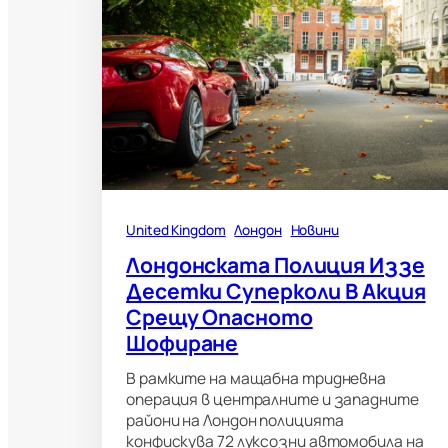
United Kingdom
Лондон
Новини
Лондонската Полиция Иззе
Десетки Суперколи В Акция
Срещу Опасното
Шофиране
В рамките на мащабна тридневна
операция в централните и западните
райони на Лондон полицията
конфискува 72 луксозни автомобила на