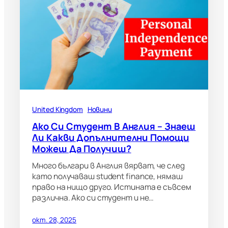
United Kingdom
Новини
Ако Си Студент В Англия – Знаеш
Ли Какви Допълнителни Помощи
Можеш Да Получиш?
Много българи в Англия вярват, че след
като получаваш student finance, нямаш
право на нищо друго. Истината е съвсем
различна. Ако си студент и не…
окт. 28, 2025