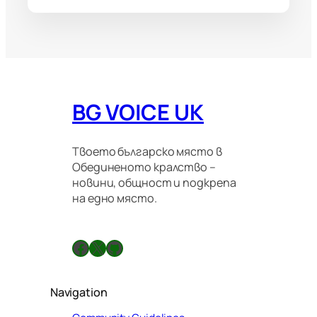
BG VOICE UK
Твоето българско място в
Обединеното кралство –
новини, общност и подкрепа
на едно място.
Facebook
X
GitHub
Navigation