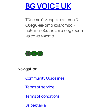
BG VOICE UK
Твоето българско място в
Обединеното кралство –
новини, общност и подкрепа
на едно място.
Facebook
X
GitHub
Navigation
Community Guidelines
Terms of service
Terms of conditions
За реклама