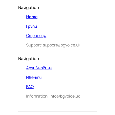
Navigation
Home
Групи
Страници
Support: support@bgvoice.uk
Navigation
Архив новини
Ивенти
Здравейте! Аз съм Алекс –
FAQ
виртуалният помощник на BG
Information: info@bgvoice.uk
VOICE UK. С какво мога да
помогна днес?