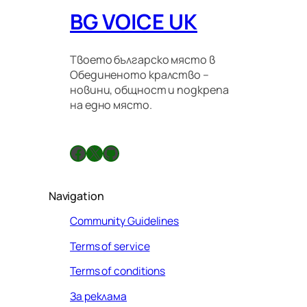
BG VOICE UK
Твоето българско място в
Обединеното кралство –
новини, общност и подкрепа
на едно място.
Facebook
X
GitHub
Navigation
Community Guidelines
Terms of service
Terms of conditions
За реклама