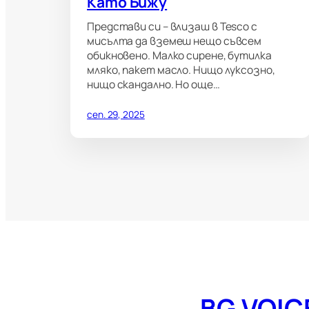
Като Бижу
Представи си – влизаш в Tesco с
мисълта да вземеш нещо съвсем
обикновено. Малко сирене, бутилка
мляко, пакет масло. Нищо луксозно,
нищо скандално. Но още…
сеп. 29, 2025
BG VOIC