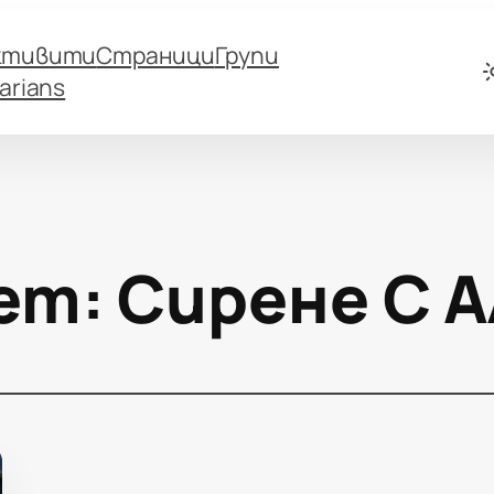
ктивити
Страници
Групи
arians
ет:
Сирене С 