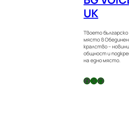
UK
Твоето българско
място в Обедине
кралство – новини
общност и подкре
на едно място.
Facebook
X
GitHub