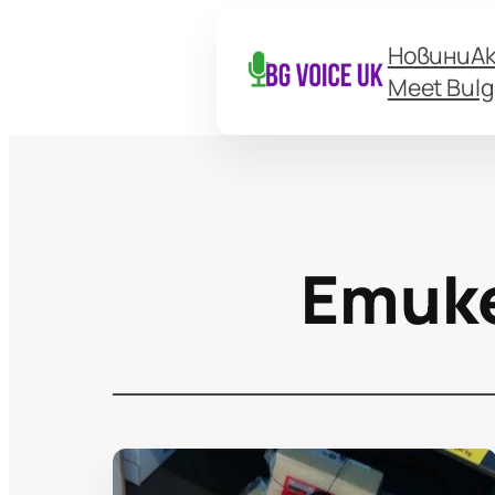
Новини
А
Meet Bulg
Етик