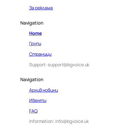
За реклама
Navigation
Home
Групи
Страници
Support: support@bgvoice.uk
Navigation
Архив новини
Ивенти
Здравейте! Аз съм Алекс –
FAQ
виртуалният помощник на BG
Information: info@bgvoice.uk
VOICE UK. С какво мога да
помогна днес?