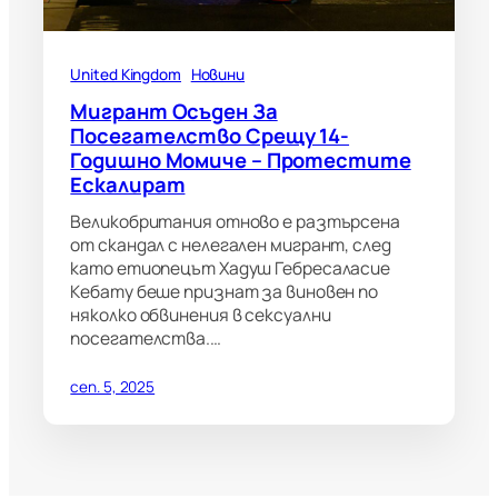
United Kingdom
Новини
Мигрант Осъден За
Посегателство Срещу 14-
Годишно Момиче – Протестите
Ескалират
Великобритания отново е разтърсена
от скандал с нелегален мигрант, след
като етиопецът Хадуш Гебресаласие
Кебату беше признат за виновен по
няколко обвинения в сексуални
посегателства.…
сеп. 5, 2025