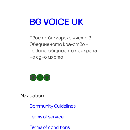
BG VOICE UK
Твоето българско място в
Обединеното кралство –
новини, общност и подкрепа
на едно място.
Facebook
X
GitHub
Navigation
Community Guidelines
Terms of service
Terms of conditions