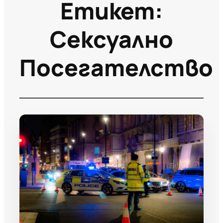
Етикет:
Сексуално
Посегателство