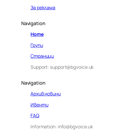
За реклама
Navigation
Home
Групи
Страници
Support: support@bgvoice.uk
Navigation
Архив новини
Ивенти
Здравейте! Аз съм Алекс –
FAQ
виртуалният помощник на BG
Information: info@bgvoice.uk
VOICE UK. С какво мога да
помогна днес?