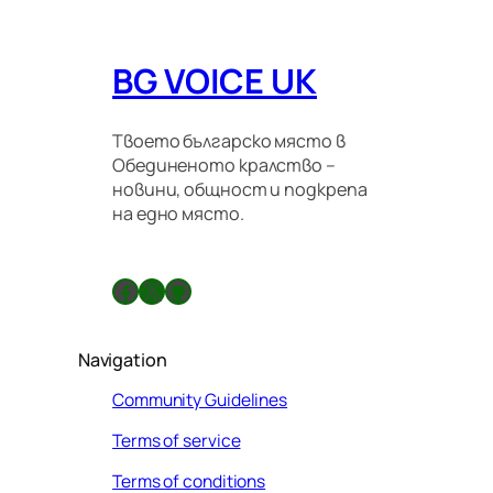
BG VOICE UK
Твоето българско място в
Обединеното кралство –
новини, общност и подкрепа
на едно място.
Facebook
X
GitHub
Navigation
Community Guidelines
Terms of service
Terms of conditions