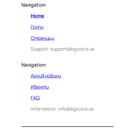
Navigation
Home
Групи
Страници
Support: support@bgvoice.uk
Navigation
Архив новини
Ивенти
Здравейте! Аз съм Алекс –
FAQ
виртуалният помощник на BG
Information: info@bgvoice.uk
VOICE UK. С какво мога да
помогна днес?