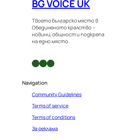
BG VOICE UK
Твоето българско място в
Обединеното кралство –
новини, общност и подкрепа
на едно място.
Facebook
X
GitHub
Navigation
Community Guidelines
Terms of service
Terms of conditions
За реклама