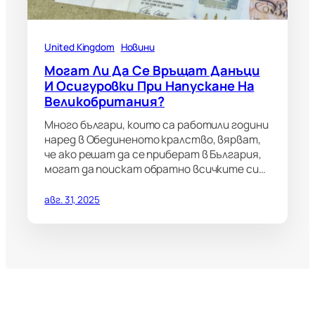
United Kingdom
Новини
Могат Ли Да Се Връщат Данъци
И Осигуровки При Напускане На
Великобритания?
Много българи, които са работили години
наред в Обединеното кралство, вярват,
че ако решат да се приберат в България,
могат да поискат обратно всичките си…
авг. 31, 2025