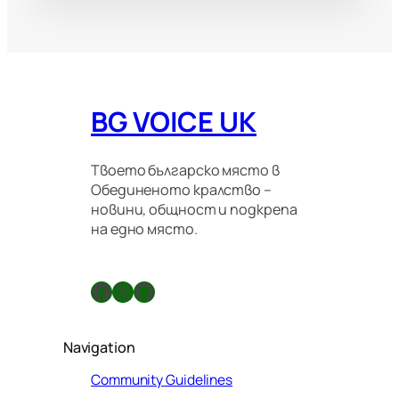
BG VOICE UK
Твоето българско място в
Обединеното кралство –
новини, общност и подкрепа
на едно място.
Facebook
X
GitHub
Navigation
Community Guidelines