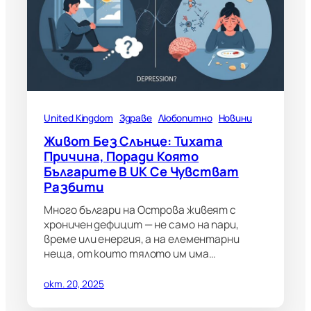
United Kingdom
Здраве
Любопитно
Новини
Живот Без Слънце: Тихата
Причина, Поради Която
Българите В UK Се Чувстват
Разбити
Много българи на Острова живеят с
хроничен дефицит — не само на пари,
време или енергия, а на елементарни
неща, от които тялото им има…
окт. 20, 2025