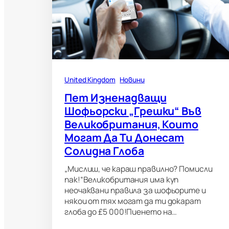
United Kingdom
Новини
Пет Изненадващи
Шофьорски „грешки“ Във
Великобритания, Които
Могат Да Ти Донесат
Солидна Глоба
„Мислиш, че караш правилно? Помисли
пак!“Великобритания има куп
неочаквани правила за шофьорите и
някои от тях могат да ти докарат
глоба до £5 000!Пиенето на…