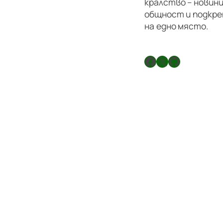
кралство – новини
общност и подкре
на едно място.
Facebook
X
GitHub