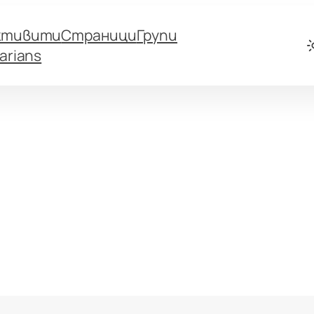
ктивити
Страници
Групи
arians