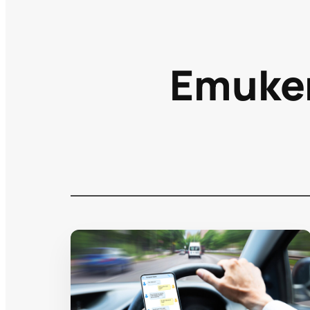
Етике