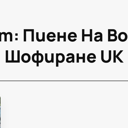
т:
Пиене На В
Шофиране UK