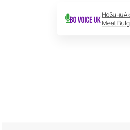
Новини
А
Meet Bulg