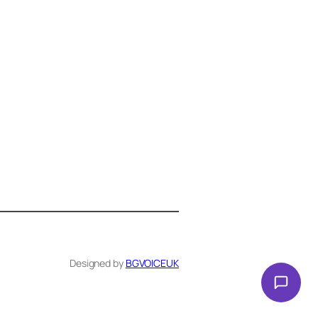
Здравейте! Аз съм Алекс –
виртуалният помощник на BG
VOICE UK. С какво мога да
помогна днес?
Designed by
BGVOICEUK