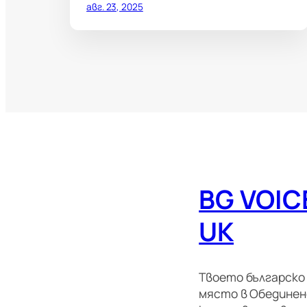
авг. 23, 2025
BG VOIC
UK
Твоето българско
място в Обедине