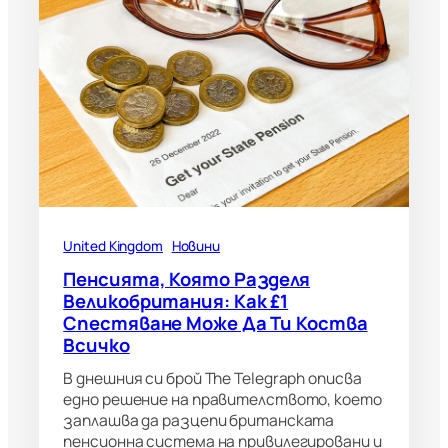
United Kingdom
Новини
Пенсията, Която Разделя
Великобритания: Как £1
Спестяване Може Да Ти Коства
Всичко
В днешния си брой The Telegraph описва
едно решение на правителството, което
заплашва да разцепи британската
пенсионна система на привилегировани и