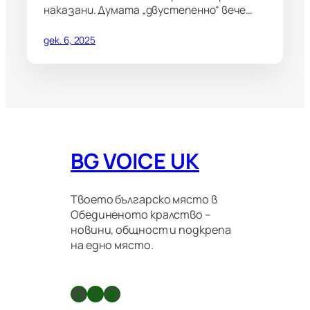
наказани. Думата „двустепенно“ вече…
дек. 6, 2025
BG VOICE UK
Твоето българско място в
Обединеното кралство –
новини, общност и подкрепа
на едно място.
Facebook
X
GitHub