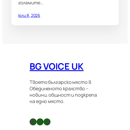
големите…
юли 8, 2026
BG VOICE UK
Твоето българско място в
Обединеното кралство –
новини, общност и подкрепа
на едно място.
Facebook
X
GitHub