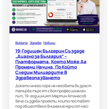
Bulgaria
Здраве
Новини
19-Годишен Българин Създаде
„Диагноза България“ –
Платформата, Която Може Да
Промени Начина, По Който
Следим Милиардите В
Здравеопазването
Докато много хора на неговата възраст
тепърва търсят своя професионален
път, 19-годишният Мартин Атанасов
вече създава проекти, които поставят
под обществено внимание едни от най-