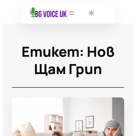
Етикет:
Нов
Щам Грип