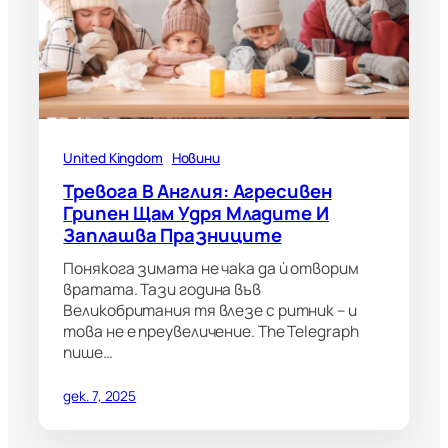
United Kingdom
Новини
Тревога В Англия: Агресивен
Грипен Щам Удря Младите И
Заплашва Празниците
Понякога зимата не чака да ѝ отворим
вратата. Тази година във
Великобритания тя влезе с ритник – и
това не е преувеличение. The Telegraph
пише…
дек. 7, 2025