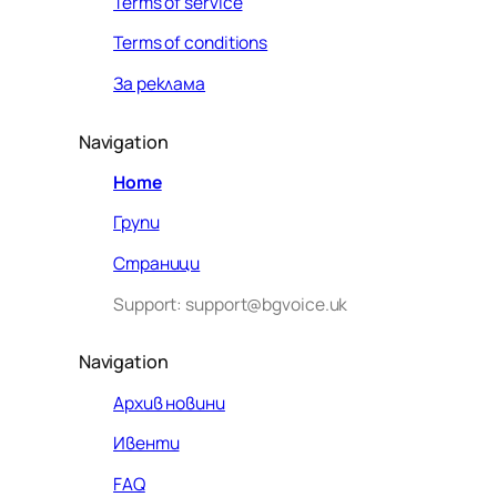
Terms of service
Terms of conditions
За реклама
Navigation
Home
Групи
Страници
Support: support@bgvoice.uk
Navigation
Архив новини
Ивенти
Здравейте! Аз съм Алекс –
FAQ