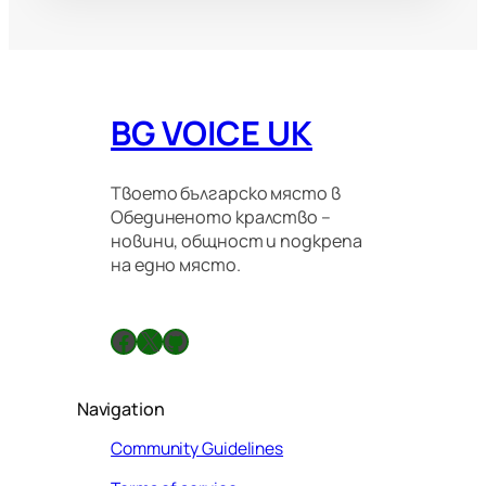
BG VOICE UK
Твоето българско място в
Обединеното кралство –
новини, общност и подкрепа
на едно място.
Facebook
X
GitHub
Navigation
Community Guidelines