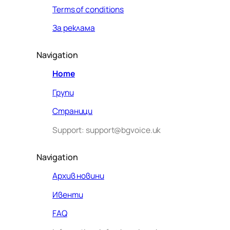
Terms of conditions
За реклама
Navigation
Home
Групи
Страници
Support: support@bgvoice.uk
Navigation
Архив новини
Ивенти
Здравейте! Аз съм Алекс –
FAQ
виртуалният помощник на BG