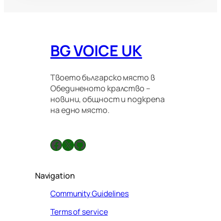
BG VOICE UK
Твоето българско място в
Обединеното кралство –
новини, общност и подкрепа
на едно място.
Facebook
X
GitHub
Navigation
Community Guidelines
Terms of service