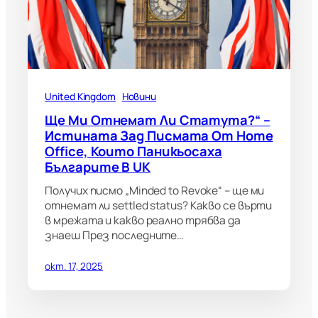
United Kingdom
Новини
Ще Ми Отнемат Ли Статута?“ –
Истината Зад Писмата От Home
Office, Които Паникьосаха
Българите В UK
Получих писмо „Minded to Revoke“ – ще ми
отнемат ли settled status? Какво се върти
в мрежата и какво реално трябва да
знаеш През последните…
окт. 17, 2025