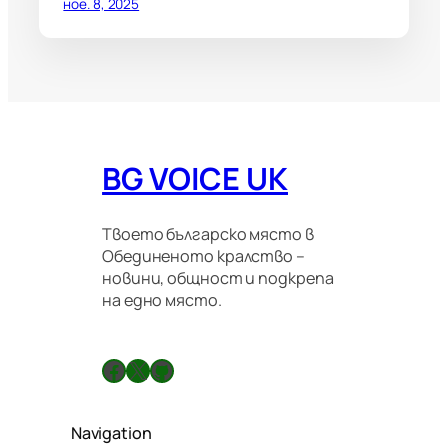
ное. 8, 2025
BG VOICE UK
Твоето българско място в
Обединеното кралство –
новини, общност и подкрепа
на едно място.
Facebook
X
GitHub
Navigation