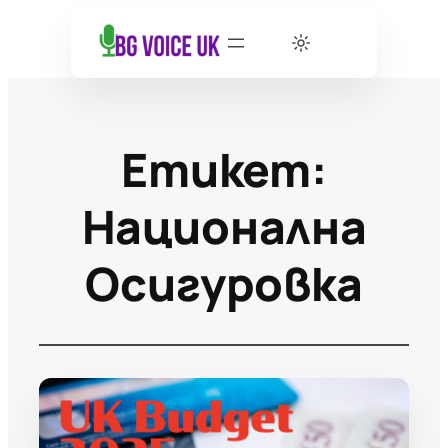
Етикет:
Национална
Осигуровка