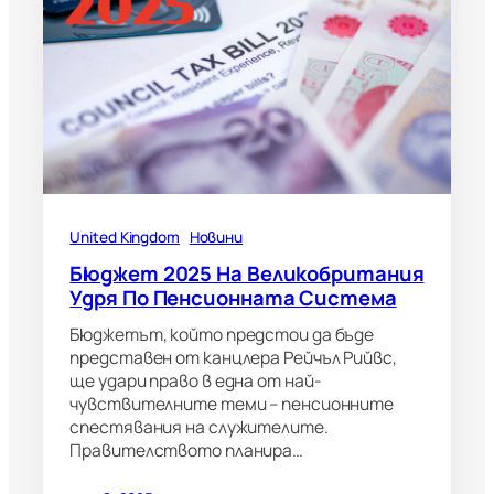
United Kingdom
Новини
Бюджет 2025 На Великобритания
Удря По Пенсионната Система
Бюджетът, който предстои да бъде
представен от канцлера Рейчъл Рийвс,
ще удари право в една от най-
чувствителните теми – пенсионните
спестявания на служителите.
Правителството планира…