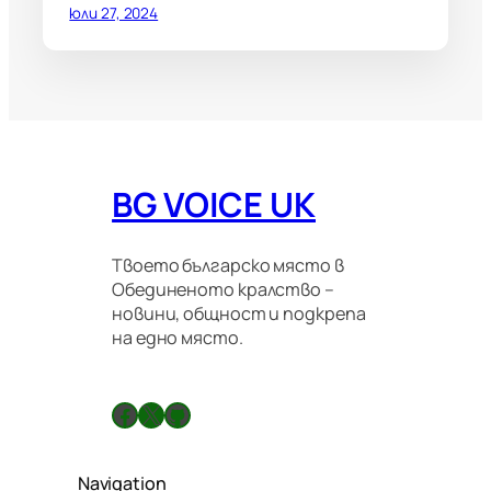
юли 27, 2024
BG VOICE UK
Твоето българско място в
Обединеното кралство –
новини, общност и подкрепа
на едно място.
Facebook
X
GitHub
Navigation