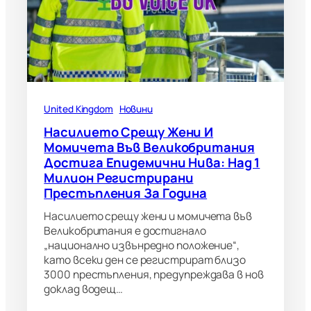
United Kingdom
Новини
Насилието Срещу Жени И
Момичета Във Великобритания
Достига Епидемични Нива: Над 1
Милион Регистрирани
Престъпления За Година
Насилието срещу жени и момичета във
Великобритания е достигнало
„национално извънредно положение“,
като всеки ден се регистрират близо
3000 престъпления, предупреждава в нов
доклад водещ…