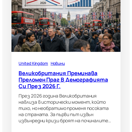
United Kingdom
Новини
Великобритания Преминава
Преломен Праг В Демографията
Си През 2026 Г.
През 2026 година Великобритания
навлиза в исторически момент, който
тихо, но необратимо променя посоката
на страната. За първи път извън
извънредни кризи броят на починалите…