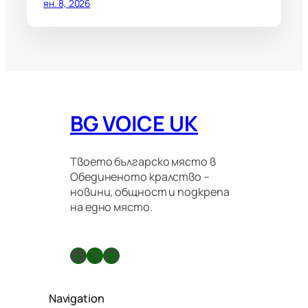
ян. 8, 2026
BG VOICE UK
Твоето българско място в
Обединеното кралство –
новини, общност и подкрепа
на едно място.
Facebook
X
GitHub
Navigation