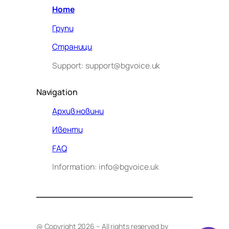
Home
Групи
Страници
Support: support@bgvoice.uk
Navigation
Архив новини
Ивенти
Здравейте! Аз съм Алекс –
FAQ
виртуалният помощник на BG
Information: info@bgvoice.uk
VOICE UK. С какво мога да
помогна днес?
@ Copyright 2026 – All rights reserved by