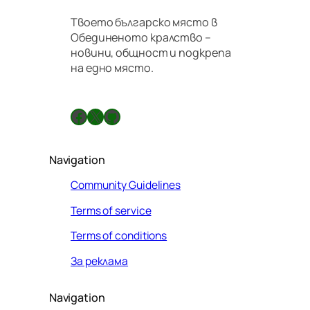
Твоето българско място в
Обединеното кралство –
новини, общност и подкрепа
на едно място.
Facebook
X
GitHub
Navigation
Community Guidelines
Terms of service
Terms of conditions
За реклама
Navigation