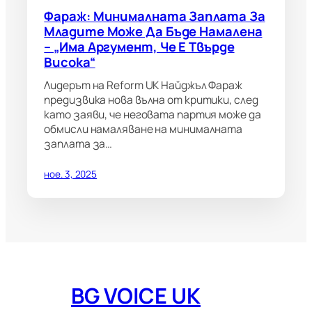
Фараж: Минималната Заплата За
Младите Може Да Бъде Намалена
– „има Аргумент, Че Е Твърде
Висока“
Лидерът на Reform UK Найджъл Фараж
предизвика нова вълна от критики, след
като заяви, че неговата партия може да
обмисли намаляване на минималната
заплата за…
ное. 3, 2025
BG VOICE UK