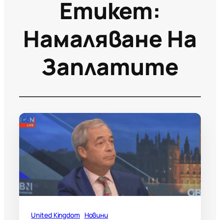
Етикет:
Намаляване На
Заплатите
United Kingdom
Новини