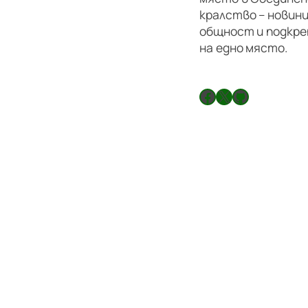
кралство – новини
общност и подкре
на едно място.
Facebook
X
GitHub