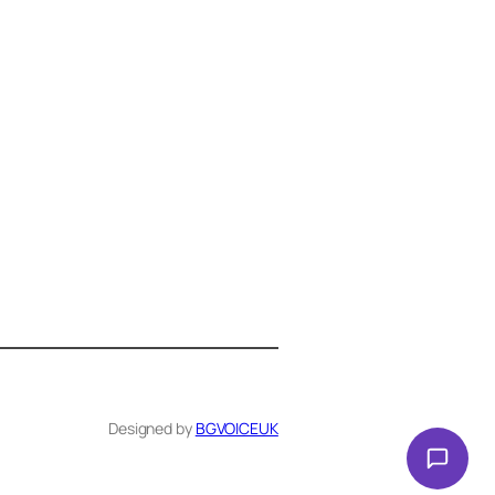
Здравейте! Аз съм Алекс –
виртуалният помощник на BG
VOICE UK. С какво мога да
помогна днес?
Designed by
BGVOICEUK