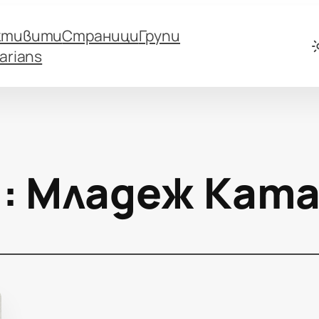
ктивити
Страници
Групи
arians
:
Младеж Кат