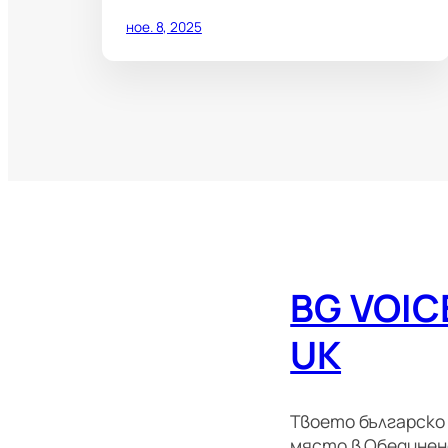
ное. 8, 2025
BG VOIC
UK
Твоето българско
място в Обедине