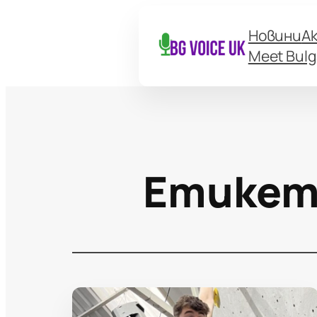
Новини
А
Meet Bulg
Етикет