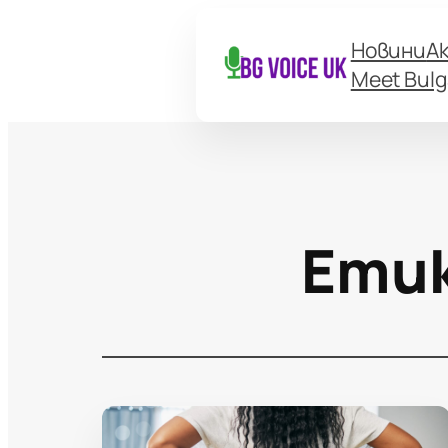
Новини
А
Meet Bulg
Ети