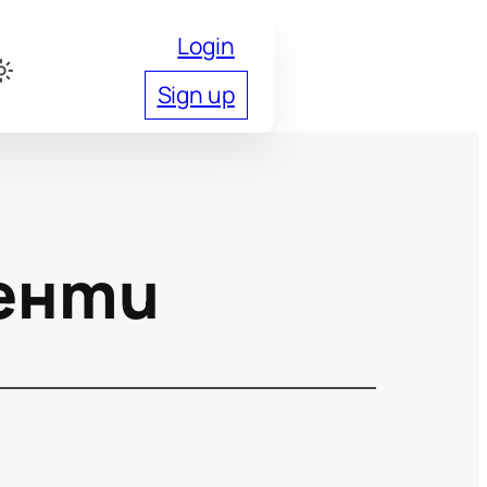
Login
Sign up
енти