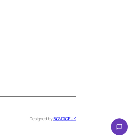
Здравейте! Аз съм Алекс –
виртуалният помощник на BG
VOICE UK. С какво мога да
помогна днес?
Designed by
BGVOICEUK