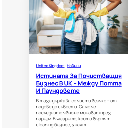
United Kingdom
Новини
Истината За Почистващия
Бизнес В UK – Между Потта
И Паундовете
В тази държава се чисти всичко – от
подове до съвести. Само че
последните явно не минават през
парцал. Българите, които въртят
cleaning бизнес, знаят…