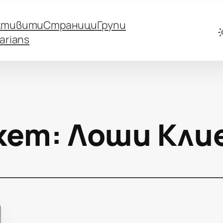
ктивити
Страници
Групи
arians
кет:
Лоши Кли