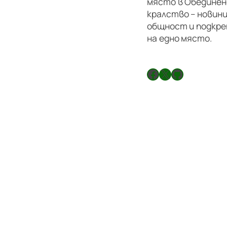
място в Обедине
кралство – новини
общност и подкре
на едно място.
Facebook
X
GitHub