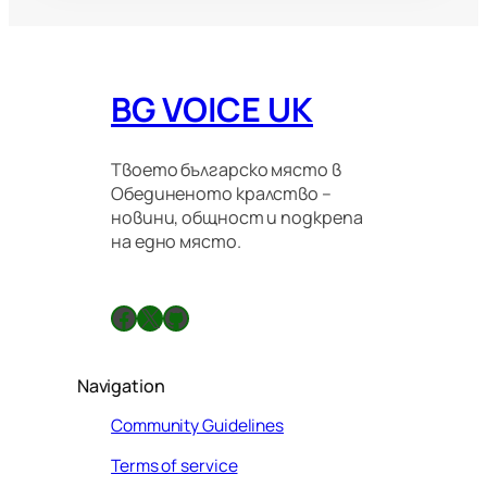
BG VOICE UK
Твоето българско място в
Обединеното кралство –
новини, общност и подкрепа
на едно място.
Facebook
X
GitHub
Navigation
Community Guidelines
Terms of service