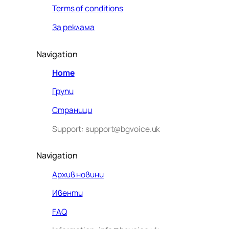
Terms of conditions
За реклама
Navigation
Home
Групи
Страници
Support: support@bgvoice.uk
Navigation
Архив новини
Ивенти
Здравейте! Аз съм Алекс –
FAQ
виртуалният помощник на BG