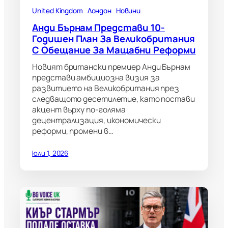
United Kingdom
Лондон
Новини
Анди Бърнам Представи 10-
Годишен План За Великобритания
С Обещание За Мащабни Реформи
Новият британски премиер Анди Бърнам
представи амбициозна визия за
развитието на Великобритания през
следващото десетилетие, като постави
акцент върху по-голяма
децентрализация, икономически
реформи, промени в…
юли 1, 2026