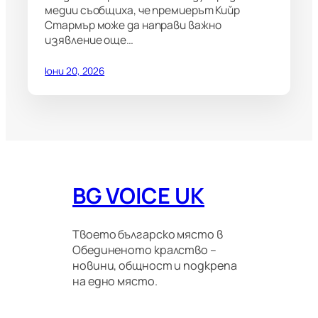
медии съобщиха, че премиерът Кийр
Стармър може да направи важно
изявление още…
юни 20, 2026
BG VOICE UK
Твоето българско място в
Обединеното кралство –
новини, общност и подкрепа
на едно място.