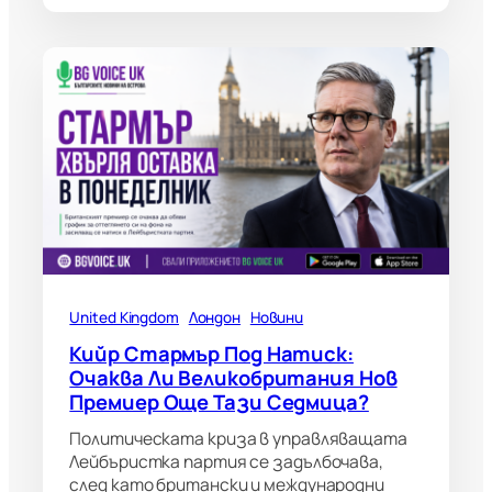
United Kingdom
Лондон
Новини
Кийр Стармър Под Натиск:
Очаква Ли Великобритания Нов
Премиер Още Тази Седмица?
Политическата криза в управляващата
Лейбъристка партия се задълбочава,
след като британски и международни