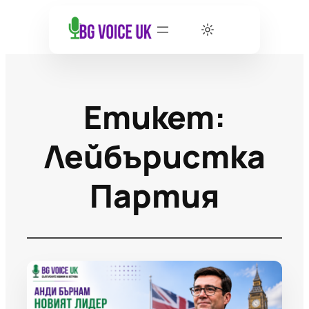
Етикет:
Лейбъристка
Партия