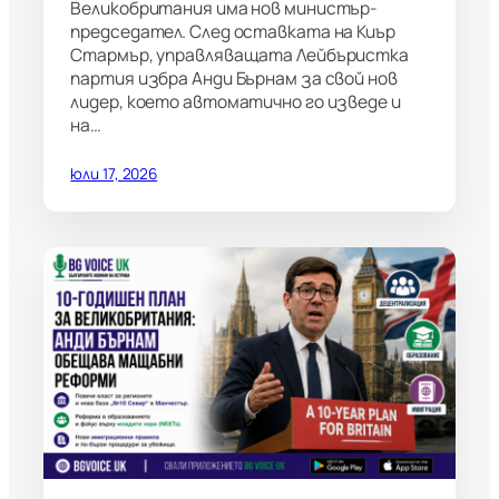
Великобритания има нов министър-
председател. След оставката на Киър
Стармър, управляващата Лейбъристка
партия избра Анди Бърнам за свой нов
лидер, което автоматично го изведе и
на…
юли 17, 2026