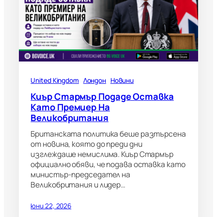
United Kingdom
Лондон
Новини
Киър Стармър Подаде Оставка
Като Премиер На
Великобритания
Британската политика беше разтърсена
от новина, която до преди дни
изглеждаше немислима. Киър Стармър
официално обяви, че подава оставка като
министър-председател на
Великобритания и лидер…
юни 22, 2026