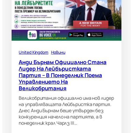
United Kingdom
Новини
Анди Бърнам Официално Стана
Лидер На Лейбъристката
Партия – В Понеделник Поема
Управлението На
Великобритания
Великобритания официално има нов лидер
на управляващата Лейбъристка партия.
Днес Анди Бърнам беше утвърден без
конкуренция начело на партията, а в
понеделник крал Чарлз III…