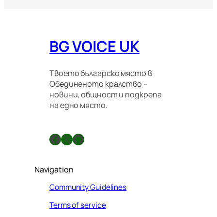
BG VOICE UK
Твоето българско място в
Обединеното кралство –
новини, общност и подкрепа
на едно място.
Facebook
X
GitHub
Navigation
Community Guidelines
Terms of service