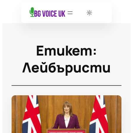
Етикет:
Лейбъристи