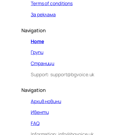
Terms of conditions
За реклама
Navigation
Home
Групи
Страници
Support: support@bgvoice.uk
Navigation
Архив новини
Ивенти
Здравейте! Аз съм Алекс –
FAQ
виртуалният помощник на BG
Information: info@bgvoice.uk
VOICE UK. С какво мога да