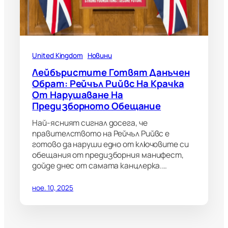
United Kingdom
Новини
Лейбъристите Готвят Данъчен
Обрат: Рейчъл Рийвс На Крачка
От Нарушаване На
Предизборното Обещание
Най-ясният сигнал досега, че
правителството на Рейчъл Рийвс е
готово да наруши едно от ключовите си
обещания от предизборния манифест,
дойде днес от самата канцлерка.…
ное. 10, 2025