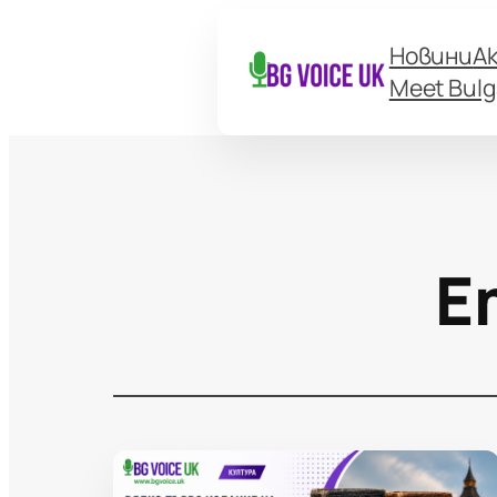
Новини
А
Meet Bulg
Е