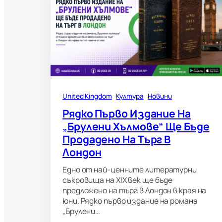
United Kingdom
Култура
Новини
Рядко Първо Издание На
„Брулени Хълмове“ Ще Бъде
Продадено На Търг В
Лондон
Едно от най-ценните литературни
съкровища на XIX век ще бъде
предложено на търг в Лондон в края на
юни. Рядко първо издание на романа
„Брулени…