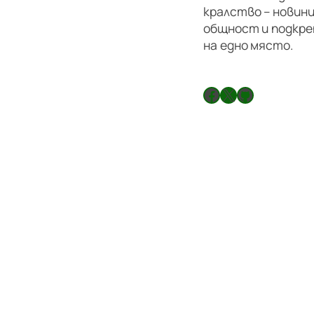
кралство – новини
общност и подкре
на едно място.
Facebook
X
GitHub