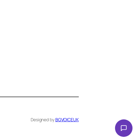
Здравейте! Аз съм Алекс –
виртуалният помощник на BG
VOICE UK. С какво мога да
помогна днес?
Designed by
BGVOICEUK