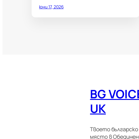
юни 17, 2026
BG VOIC
UK
Твоето българско
място в Обедине