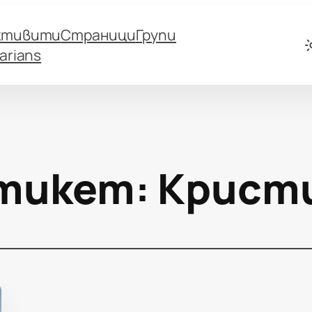
ктивити
Страници
Групи
arians
тикет:
Крист