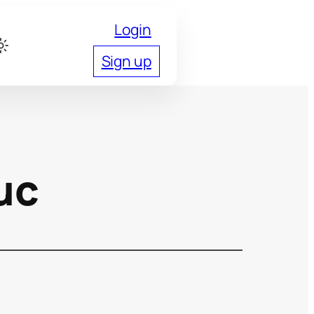
Login
Sign up
ис