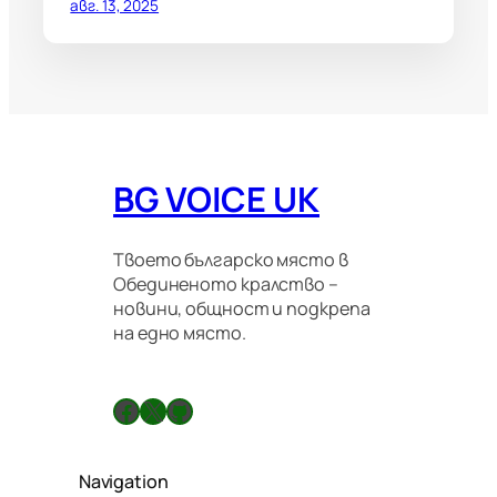
авг. 13, 2025
BG VOICE UK
Твоето българско място в
Обединеното кралство –
новини, общност и подкрепа
на едно място.
Facebook
X
GitHub
Navigation