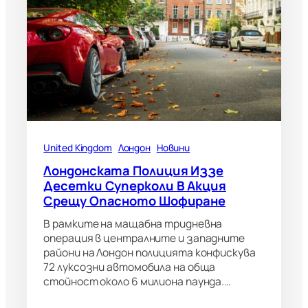
United Kingdom
Лондон
Новини
Лондонската Полиция Иззе
Десетки Суперколи В Акция
Срещу Опасното Шофиране
В рамките на мащабна тридневна
операция в централните и западните
райони на Лондон полицията конфискува
72 луксозни автомобила на обща
стойност около 6 милиона паунда.…