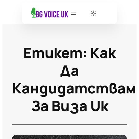
Етикет:
Как
Да
Кандидатствам
За Виза Uk