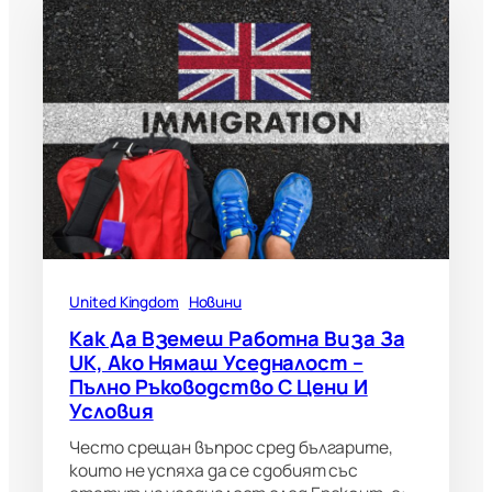
United Kingdom
Новини
Как Да Вземеш Работна Виза За
UK, Ако Нямаш Уседналост –
Пълно Ръководство С Цени И
Условия
Често срещан въпрос сред българите,
които не успяха да се сдобият със