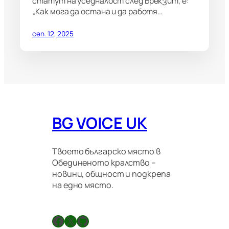
статут на уседналост след Брекзит, е:
„Как мога да остана и да работя…
сеп. 12, 2025
BG VOICE UK
Твоето българско място в
Обединеното кралство –
новини, общност и подкрепа
на едно място.
Facebook
X
GitHub