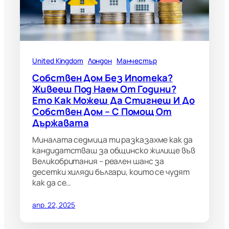
United Kingdom
Лондон
Манчестър
Собствен Дом Без Ипотека?
Живееш Под Наем От Години?
Ето Как Можеш Да Стигнеш И До
Собствен Дом – С Помощ От
Държавата
Миналата седмица ти разказахме как да
кандидатстваш за общинско жилище във
Великобритания – реален шанс за
десетки хиляди българи, които се чудят
как да се…
апр. 22, 2025