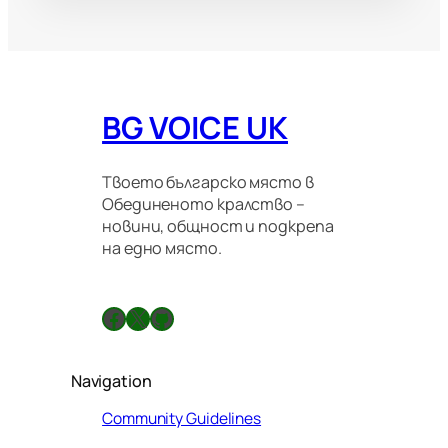
BG VOICE UK
Твоето българско място в
Обединеното кралство –
новини, общност и подкрепа
на едно място.
Facebook
X
GitHub
Navigation
Community Guidelines