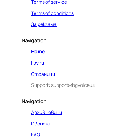
Terms of service
Terms of conditions
За реклама
Navigation
Home
Групи
Страници
Support: support@bgvoice.uk
Navigation
Архив новини
Ивенти
Здравейте! Аз съм Алекс –
FAQ