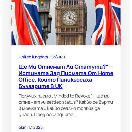
United Kingdom
Новини
Ще Ми Отнемат Ли Статута?“ –
Истината Зад Писмата От Home
Office, Които Паникьосаха
Българите В UK
Получих писмо „Minded to Revoke“ – ще ми
отнемат ли settled status? Какво се върти
в мрежата и какво реално трябва да
знаеш През последните…
окт. 17, 2025