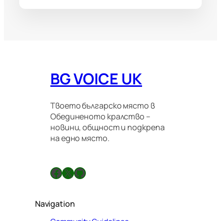
BG VOICE UK
Твоето българско място в
Обединеното кралство –
новини, общност и подкрепа
на едно място.
Facebook
X
GitHub
Navigation