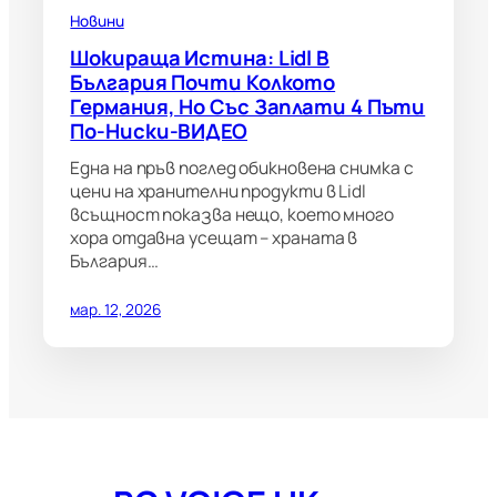
Новини
Шокираща Истина: Lidl В
България Почти Колкото
Германия, Но Със Заплати 4 Пъти
По-Ниски-ВИДЕО
Една на пръв поглед обикновена снимка с
цени на хранителни продукти в Lidl
всъщност показва нещо, което много
хора отдавна усещат – храната в
България…
мар. 12, 2026