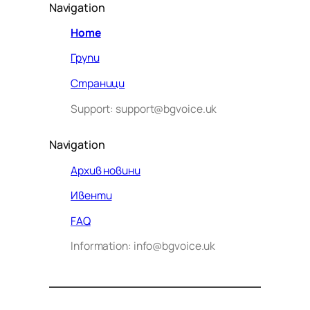
Navigation
Home
Групи
Страници
Support: support@bgvoice.uk
Navigation
Архив новини
Ивенти
Здравейте! Аз съм Алекс –
FAQ
виртуалният помощник на BG
Information: info@bgvoice.uk
VOICE UK. С какво мога да
помогна днес?