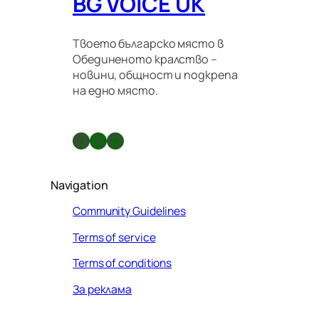
BG VOICE UK
Твоето българско място в
Обединеното кралство –
новини, общност и подкрепа
на едно място.
Facebook
X
GitHub
Navigation
Community Guidelines
Terms of service
Terms of conditions
За реклама