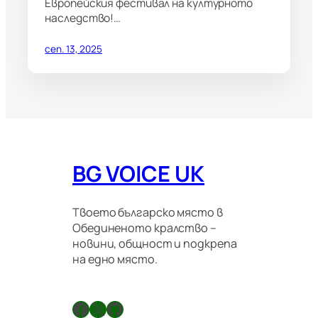
Европейския фестивал на културното
наследство!…
сеп. 13, 2025
BG VOICE UK
Твоето българско място в
Обединеното кралство –
новини, общност и подкрепа
на едно място.
Facebook
X
GitHub