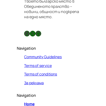
Твоето българско място в
Обединеното кралство –
новини, общност и подкрепа
на едно място.
Facebook
X
GitHub
Navigation
Community Guidelines
Terms of service
Terms of conditions
За реклама
Navigation
Home