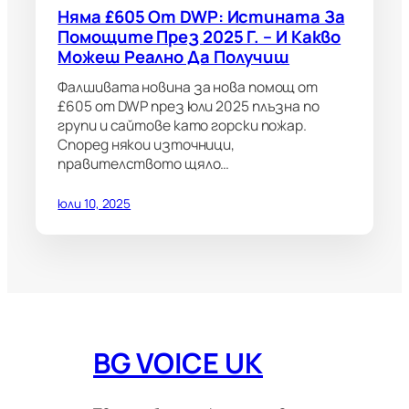
Няма £605 От DWP: Истината За
Помощите През 2025 Г. – И Какво
Можеш Реално Да Получиш
Фалшивата новина за нова помощ от
£605 от DWP през юли 2025 плъзна по
групи и сайтове като горски пожар.
Според някои източници,
правителството щяло…
юли 10, 2025
BG VOICE UK