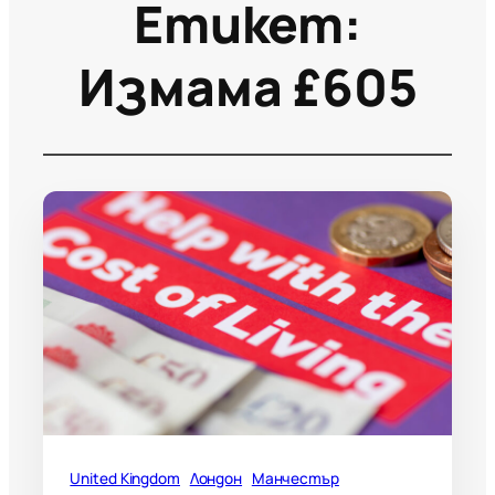
Етикет:
Измама £605
United Kingdom
Лондон
Манчестър