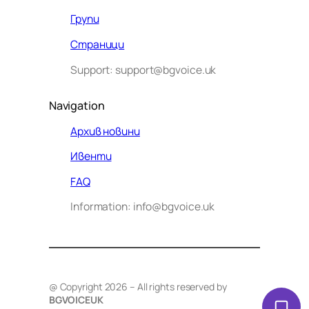
Групи
Страници
Support: support@bgvoice.uk
Navigation
Архив новини
Ивенти
Здравейте! Аз съм Алекс –
FAQ
виртуалният помощник на BG
Information: info@bgvoice.uk
VOICE UK. С какво мога да
помогна днес?
@ Copyright 2026 – All rights reserved by
BGVOICEUK