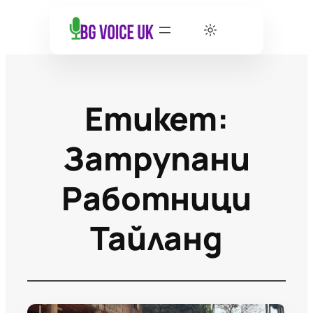
Етикет:
Затрупани
Работници
Тайланд