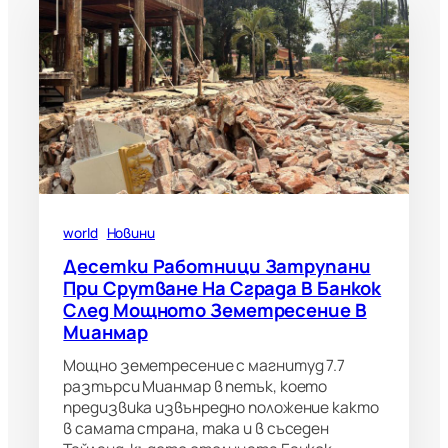
world
Новини
Десетки Работници Затрупани
При Срутване На Сграда В Банкок
След Мощното Земетресение В
Мианмар
Мощно земетресение с магнитуд 7.7
разтърси Мианмар в петък, което
предизвика извънредно положение както
в самата страна, така и в съседен