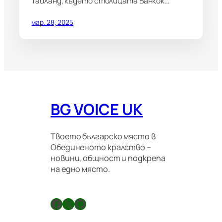
Тайланд, където столицата Банкок…
мар. 28, 2025
BG VOICE UK
Твоето българско място в
Обединеното кралство –
новини, общност и подкрепа
на едно място.
Facebook
X
GitHub