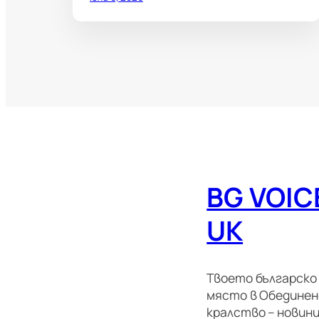
BG VOIC
UK
Твоето българско
място в Обедине
кралство – новини