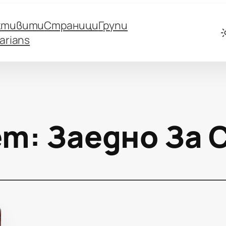
ктивити
Страници
Групи
arians
ет:
Заедно За 