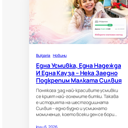
Bulgaria
Новини
Една Усмивка, Една Надежда
И Една Кауза – Нека Заедно
Подкрепим Малката Силвия
Понякога зад най-красивите усмивки
се крият най-големите битки. Такава
е историята на шестгодишната
Силвия – едно будно и усмихнато
момиченце, което всеки ден се бори…
юли 6, 2026