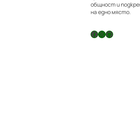
общност и подкре
на едно място.
Facebook
X
GitHub