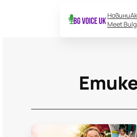
Новини
А
Meet Bulg
Етик