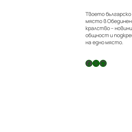
Твоето българско
място в Обедине
кралство – новини
общност и подкре
на едно място.
Facebook
X
GitHub