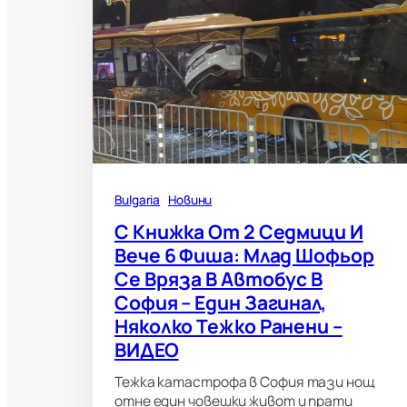
Bulgaria
Новини
С Книжка От 2 Седмици И
Вече 6 Фиша: Млад Шофьор
Се Вряза В Автобус В
София – Един Загинал,
Няколко Тежко Ранени –
ВИДЕО
Тежка катастрофа в София тази нощ
отне един човешки живот и прати