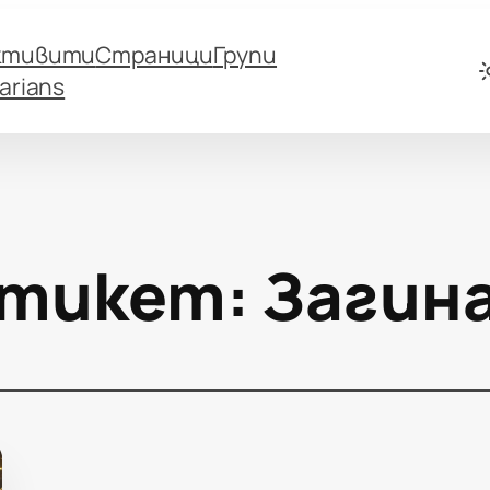
ктивити
Страници
Групи
arians
тикет:
Загин