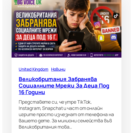
United Kingdom
Новини
Великобритания Забранява
Социалните Мрежи За Деца Под
16 Години
Представете си, че утре TikTok,
Instagram, Snapchat и част от онлайн
игрите просто изчезнат от телефона на
вашето дете. За милиони семейства във
Великобритания това…