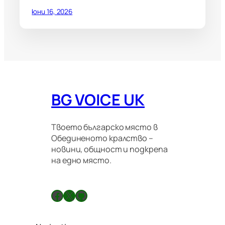
юни 16, 2026
BG VOICE UK
Твоето българско място в
Обединеното кралство –
новини, общност и подкрепа
на едно място.
Facebook
X
GitHub