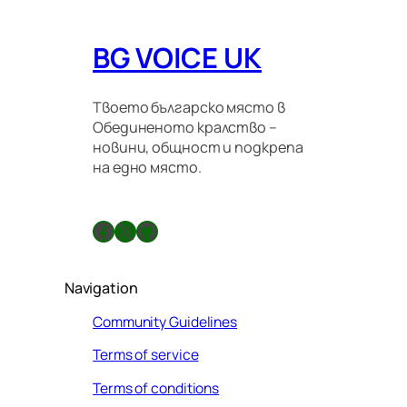
BG VOICE UK
Твоето българско място в
Обединеното кралство –
новини, общност и подкрепа
на едно място.
Facebook
X
GitHub
Navigation
Community Guidelines
Terms of service
Terms of conditions