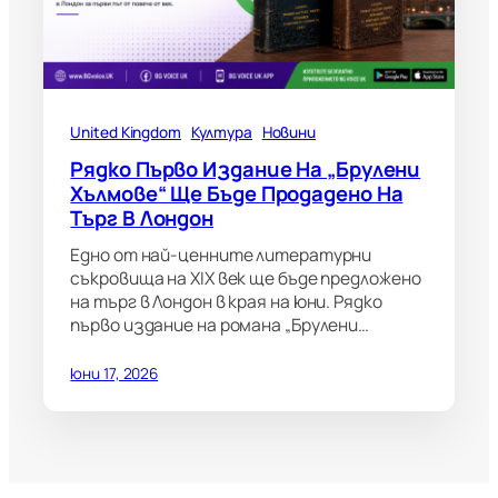
United Kingdom
Култура
Новини
Рядко Първо Издание На „Брулени
Хълмове“ Ще Бъде Продадено На
Търг В Лондон
Едно от най-ценните литературни
съкровища на XIX век ще бъде предложено
на търг в Лондон в края на юни. Рядко
първо издание на романа „Брулени…
юни 17, 2026