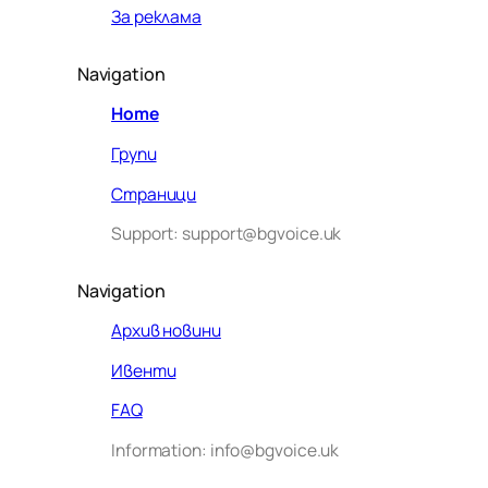
За реклама
Navigation
Home
Групи
Страници
Support: support@bgvoice.uk
Navigation
Архив новини
Ивенти
Здравейте! Аз съм Алекс –
FAQ
виртуалният помощник на BG
Information: info@bgvoice.uk
VOICE UK. С какво мога да
помогна днес?