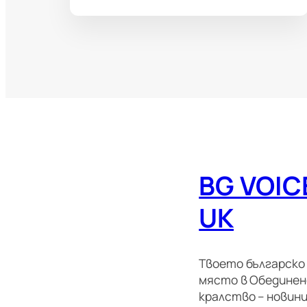
BG VOIC
UK
Твоето българско
място в Обедине
кралство – новини