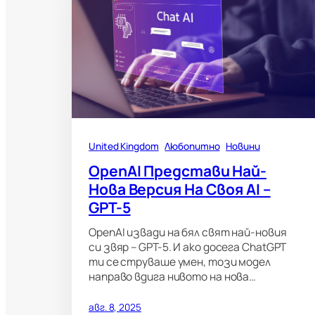
United Kingdom
Любопитно
Новини
OpenAI Представи Най-
Нова Версия На Своя AI –
GPT-5
OpenAI извади на бял свят най-новия
си звяр – GPT-5. И ако досега ChatGPT
ти се струваше умен, този модел
направо вдига нивото на нова…
авг. 8, 2025