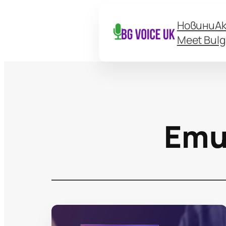
Новини
А
Meet Bulg
Ети