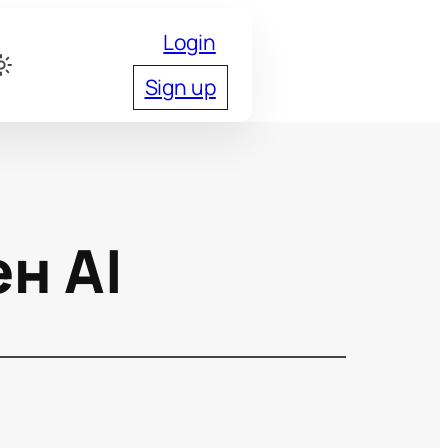
Login
Sign up
н AI