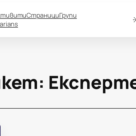
ктивити
Страници
Групи
arians
кет:
Експерте