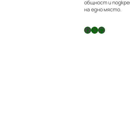
общност и подкре
на едно място.
Facebook
X
GitHub