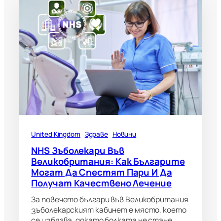
United Kingdom
Здраве
Новини
NHS Зъболекари Във
Великобритания: Как Българите
Могат Да Спестят Пари И Да
Получат Качествено Лечение
За повечето българи във Великобритания
зъболекарският кабинет е място, което
се избягва, докато болката не стане