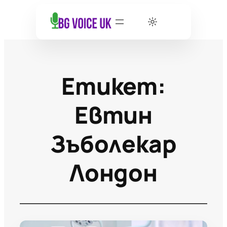
Етикет:
Евтин
Зъболекар
Лондон