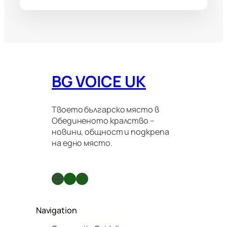
BG VOICE UK
Твоето българско място в
Обединеното кралство –
новини, общност и подкрепа
на едно място.
Facebook
X
GitHub
Navigation