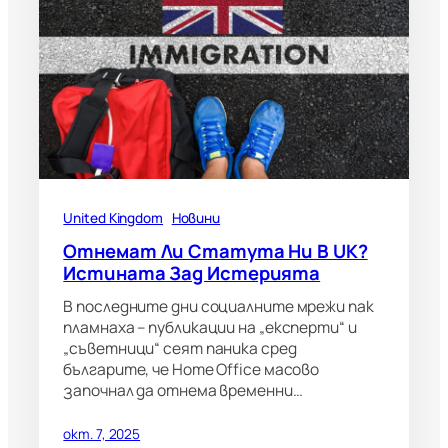
United Kingdom
Новини
Отнемат Ли Статута Ни В UK?
Истината Зад Истерията
В последните дни социалните мрежи пак
пламнаха – публикации на „експерти“ и
„съветници“ сеят паника сред
българите, че Home Office масово
започнал да отнема временни…
окт. 7, 2025