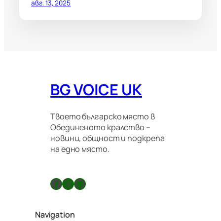
авг. 13, 2025
BG VOICE UK
Твоето българско място в
Обединеното кралство –
новини, общност и подкрепа
на едно място.
Facebook
X
GitHub
Navigation