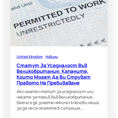
United Kingdom
Новини
Статут За Уседналост Във
Великобритания: Капаните,
Които Могат Да Ви Струват
Правото На Пребиваване
Ако имате статут за уседналост или
чакате за такъв във Великобритания,
важно е да знаете няколко ключови неща,
за да не се окажете в ситуация,…