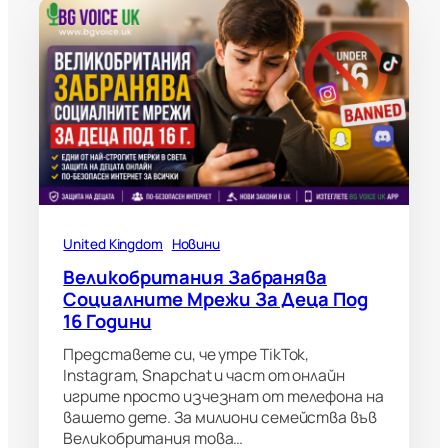
United Kingdom
Новини
Великобритания Забранява
Социалните Мрежи За Деца Под
16 Години
Представете си, че утре TikTok,
Instagram, Snapchat и част от онлайн
игрите просто изчезнат от телефона на
вашето дете. За милиони семейства във
Великобритания това…