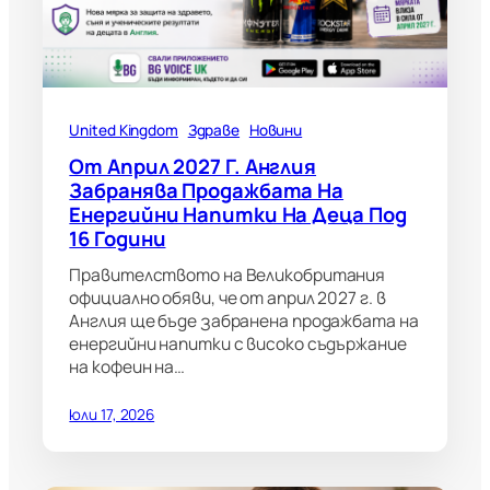
United Kingdom
Здраве
Новини
От Април 2027 Г. Англия
Забранява Продажбата На
Енергийни Напитки На Деца Под
16 Години
Правителството на Великобритания
официално обяви, че от април 2027 г. в
Англия ще бъде забранена продажбата на
енергийни напитки с високо съдържание
на кофеин на…
юли 17, 2026