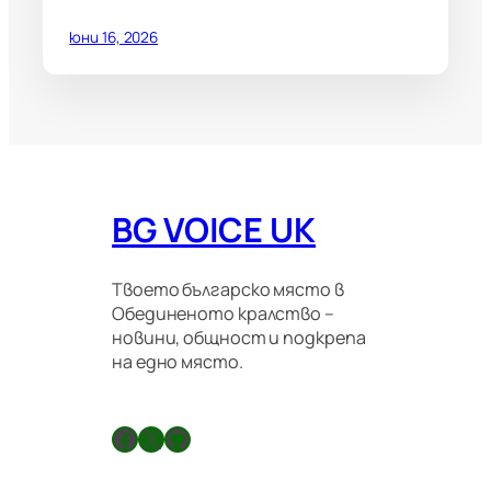
юни 16, 2026
BG VOICE UK
Твоето българско място в
Обединеното кралство –
новини, общност и подкрепа
на едно място.
Facebook
X
GitHub